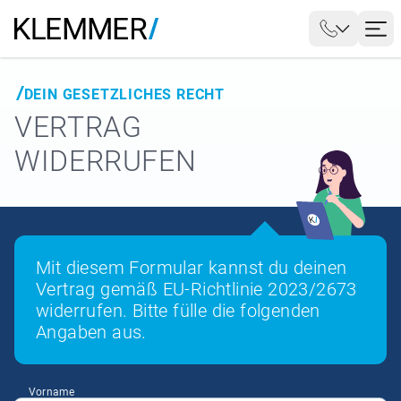
DEIN GESETZLICHES RECHT
VERTRAG
WIDERRUFEN
Mit diesem Formular kannst du deinen
Vertrag gemäß EU-Richtlinie 2023/2673
widerrufen. Bitte fülle die folgenden
Angaben aus.
Vorname