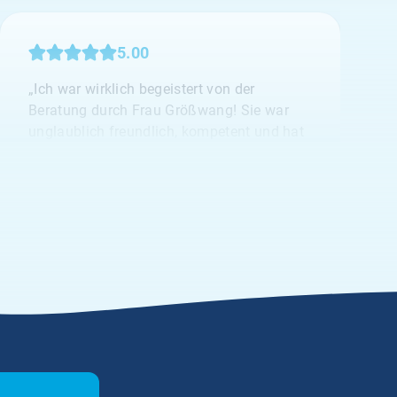
5.00
„Ich war wirklich begeistert von der
Beratung durch Frau Größwang! Sie war
unglaublich freundlich, kompetent und hat
sich mit viel Geduld und Fachwissen um
mein Anliegen gekümmert. Man merkt,
dass ihr die Zufriedenheit der Kund:innen
wirklich am Herzen liegt.“
Anonym
28.03.2026
5.00