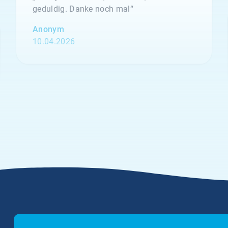
geduldig. Danke noch mal“
Anonym
10.04.2026
5.00
„Seit vielen Jahren versichern wir unsere
Erntehelfer bei der Klemmer International
Assekuradeur GmbH. Der Grund dafür liegt
in der Kompetenz der Ansprechpartner
sowie dem sehr guten Kundenservice und
der individuellen Beratung. Anliegen und
Rückfragen werden stets schnell und
zuverlässig bearbeitet.“