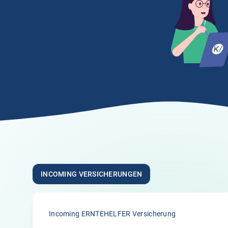
Anonym
21.03.2026
5.00
„Sehr hilfsbereite Mitarbeiter die ihren Job
verstehen. Ich bin sehr zufrieden!“
Anonym
26.02.2026
INCOMING VERSICHERUNGEN
5.00
Incoming ERNTEHELFER Versicherung