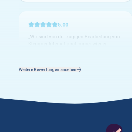
5.00
„Wir sind von der zügigen Bearbeitung von
Klemmer International immer wieder
begeisterst.“
A.
02.04.2026
Weitere Bewertungen ansehen
5.00
„Vielen Dank an Frau Größwang für Ihre
sehr freundliche und kompetente Art“