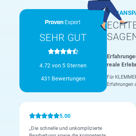
TRANSP
ECHTE
SAGE
SEHR GUT
Erfahrungen
reale Erleb
4.72 von 5 Sternen
Für KLEMMER 
431 Bewertungen
Erfahrungen 
5.00
„Die schnelle und unkomplizierte
Bearbeitung sowie die kompetente